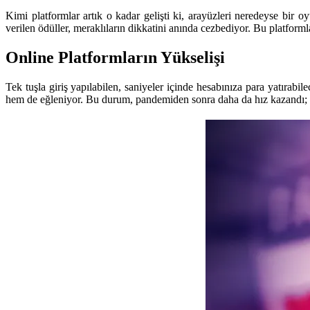
Kimi platformlar artık o kadar gelişti ki, arayüzleri neredeyse bir 
verilen ödüller, meraklıların dikkatini anında cezbediyor. Bu platformlar
Online Platformların Yükselişi
Tek tuşla giriş yapılabilen, saniyeler içinde hesabınıza para yatırabil
hem de eğleniyor. Bu durum, pandemiden sonra daha da hız kazandı; çü