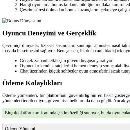
Hangi oyunlarda bonus kullanılabildiğini mutlaka kontrol ed
Çevrim süresi dolmadan bonus kazançlarını çekmeye çalışm
Oyuncu Deneyimi ve Gerçeklik
Çevrimiçi dünyada, fiziksel kasinoların sunduğu atmosfer nasıl takli
masada hissetmesini sağlıyor. Ben şahsen, ilk defa canlı blackjack oy
Gerçek zamanlı etkileşim güven duygusu yaratıyor.
Oyuncular kendi stratejilerini hemen deneyip sonuç alabiliyo
Chat üzerinden küçük sohbetler oyun atmosferini sıcak tutuy
Ödeme Kolaylıkları
Ödeme yöntemleri, bir platformun güvenilirliğinin en basit gösterges
yöntemleri tercih ediyor, güven hissi belki orada daha güçlü. Ancak yen
Birçok platform artık anında çekim özelliği sunuyor, bu da oyuncula
Ödeme Yöntemi