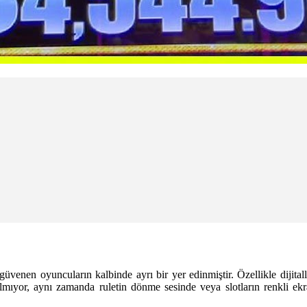
venen oyuncuların kalbinde ayrı bir yer edinmiştir. Özellikle dijitall
almıyor, aynı zamanda ruletin dönme sesinde veya slotların renkli ekr