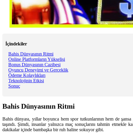
İçindekiler
Bahis Dünyasının Ritmi
Online Platformların Yükselişi
Bonus Dünyasının Cazibesi
Oyuncu Deneyimi ve Gerçeklik
Ödeme Kolaylıkları
Teknolojinin Etkisi
Sonuç
Bahis Dünyasının Ritmi
Bahis dünyası, yıllar boyunca hem spor tutkunlarının hem de şansa gü
taşındı. Şimdi, insanlar yalnızca maç sonuçlarını tahmin etmekle k
dakikalar içinde bambaşka bir ruh haline sokuyor gibi.