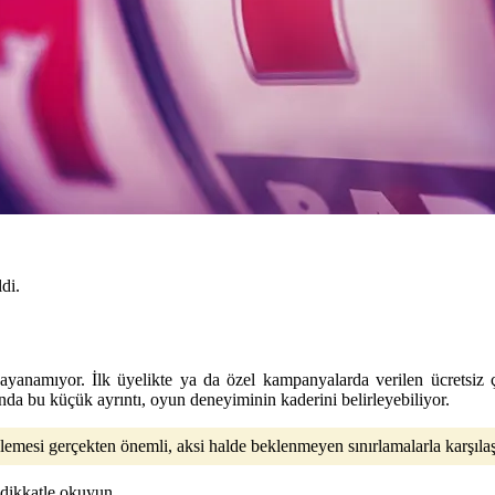
di.
anamıyor. İlk üyelikte ya da özel kampanyalarda verilen ücretsiz çe
da bu küçük ayrıntı, oyun deneyiminin kaderini belirleyebiliyor.
lemesi gerçekten önemli, aksi halde beklenmeyen sınırlamalarla karşılaş
 dikkatle okuyun.