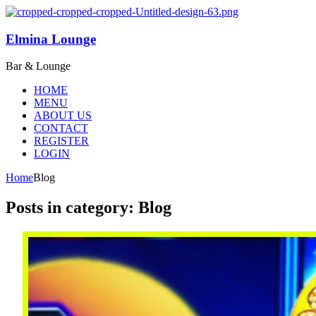
Elmina Lounge
Bar & Lounge
HOME
MENU
ABOUT US
CONTACT
REGISTER
LOGIN
Home
Blog
Posts in category: Blog