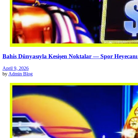
Bahis Dünyasıyla Kesişen Noktalar — Spor Heyecan
April 9, 2026
by
Admin
Blog