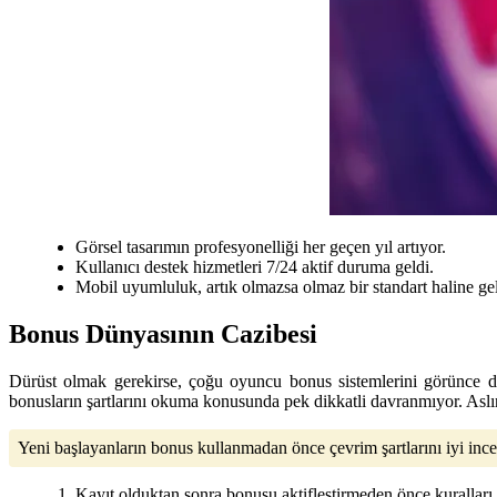
Görsel tasarımın profesyonelliği her geçen yıl artıyor.
Kullanıcı destek hizmetleri 7/24 aktif duruma geldi.
Mobil uyumluluk, artık olmazsa olmaz bir standart haline gel
Bonus Dünyasının Cazibesi
Dürüst olmak gerekirse, çoğu oyuncu bonus sistemlerini görünce day
bonusların şartlarını okuma konusunda pek dikkatli davranmıyor. Aslın
Yeni başlayanların bonus kullanmadan önce çevrim şartlarını iyi ince
Kayıt olduktan sonra bonusu aktifleştirmeden önce kuralları