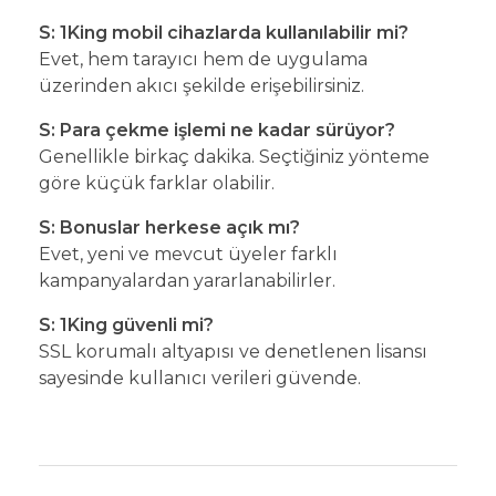
S: 1King mobil cihazlarda kullanılabilir mi?
Evet, hem tarayıcı hem de uygulama
üzerinden akıcı şekilde erişebilirsiniz.
S: Para çekme işlemi ne kadar sürüyor?
Genellikle birkaç dakika. Seçtiğiniz yönteme
göre küçük farklar olabilir.
S: Bonuslar herkese açık mı?
Evet, yeni ve mevcut üyeler farklı
kampanyalardan yararlanabilirler.
S: 1King güvenli mi?
SSL korumalı altyapısı ve denetlenen lisansı
sayesinde kullanıcı verileri güvende.