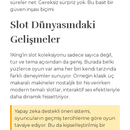
süreler net. Gereksiz sürpriz yok. Bu basit bir
güven inşası biçimi.
Slot Dünyasındaki
Gelişmeler
1King’in slot koleksiyonu sadece sayıca değil,
tür ve tema açısından da geniş. Burada belki
yüzlerce oyun var ama her biri kendi tarzında
farklı deneyimler sunuyor. Örneğin klasik üç
makaralı makineler nostaljik bir his verirken
modern temalı slotlar, interaktif ses efektleriyle
daha dinamik hissettiriyor.
Yapay zeka destekli öneri sistemi,
oyuncuların geçmiş tercihlerine göre oyun
tavsiye ediyor. Bu da kişiselleştirilmiş bir