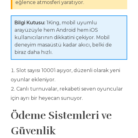
eğlence atmosferi yaratıyor.
Bilgi Kutusu:
1King, mobil uyumlu
arayüzüyle hem Android hem iOS
kullanıcılarının dikkatini çekiyor. Mobil
deneyim masaüstü kadar akıcı, belki de
biraz daha hızlı.
Slot sayısı 1000’i aşıyor, düzenli olarak yeni
oyunlar ekleniyor.
Canlı turnuvalar, rekabeti seven oyuncular
için ayrı bir heyecan sunuyor.
Ödeme Sistemleri ve
Güvenlik