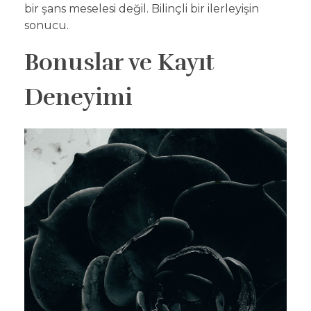
bir şans meselesi değil. Bilinçli bir ilerleyişin
sonucu.
Bonuslar ve Kayıt
Deneyimi