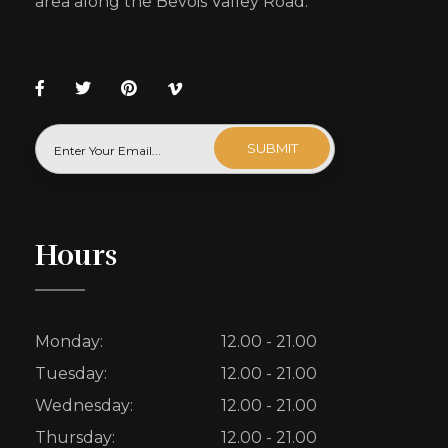
area along the Bevois Valley Road.
Hours
Monday:
12.00 - 21.00
Tuesday:
12.00 - 21.00
Wednesday:
12.00 - 21.00
Thursday:
12.00 - 21.00